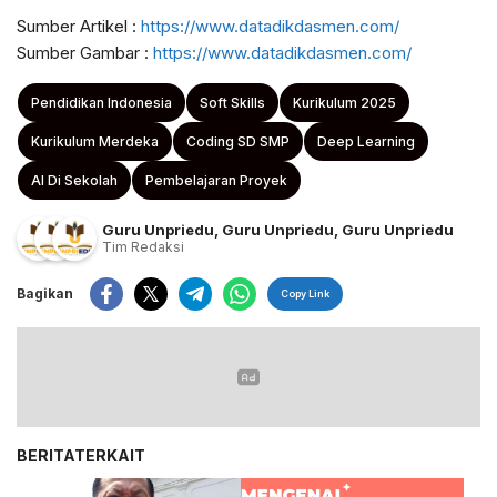
Sumber Artikel :
https://www.datadikdasmen.com/
Sumber Gambar :
https://www.datadikdasmen.com/
Pendidikan Indonesia
Soft Skills
Kurikulum 2025
Kurikulum Merdeka
Coding SD SMP
Deep Learning
AI Di Sekolah
Pembelajaran Proyek
Guru Unpriedu
,
Guru Unpriedu
,
Guru Unpriedu
Tim Redaksi
Bagikan
Copy Link
BERITATERKAIT