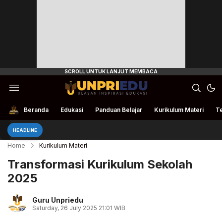
Ulasan Inspirasi Edukasi
UnpriEdu
Beranda
Edukasi
Panduan Belajar
Kurikulum Materi
Te
Pand
HEADLINE
Home
Kurikulum Materi
Transformasi Kurikulum Sekolah
2025
Guru Unpriedu
Saturday, 26 July 2025 21:01 WIB