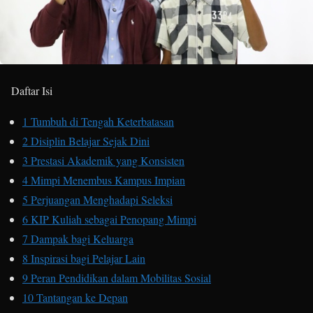
Daftar Isi
1
Tumbuh di Tengah Keterbatasan
2
Disiplin Belajar Sejak Dini
3
Prestasi Akademik yang Konsisten
4
Mimpi Menembus Kampus Impian
5
Perjuangan Menghadapi Seleksi
6
KIP Kuliah sebagai Penopang Mimpi
7
Dampak bagi Keluarga
8
Inspirasi bagi Pelajar Lain
9
Peran Pendidikan dalam Mobilitas Sosial
10
Tantangan ke Depan